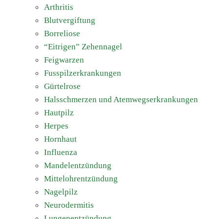
Arthritis
Blutvergiftung
Borreliose
“Eitrigen” Zehennagel
Feigwarzen
Fusspilzerkrankungen
Gürtelrose
Halsschmerzen und Atemwegserkrankungen
Hautpilz
Herpes
Hornhaut
Influenza
Mandelentzündung
Mittelohrentzündung
Nagelpilz
Neurodermitis
Lungenentzündung