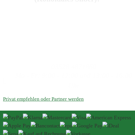
Dann rufen Sie uns an, wir beraten Sie gerne zum
Kolloidalem Silber.
Bitte haben Sie Verständnis, dass wir keine Heilaussagen
machen dürfen, da wir weder Ärzte, Heilpraktiker oder
ähnliches sind. Auch können wir keine Aussagen zu
Produkten machen, die nicht aus unserem Haus stammen.
03528 4871860
Mo - Fr: 9:00 - 12:00 und 13:00 - 16:00
Uhr
Privat empfehlen oder Partner werden