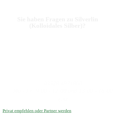
Sie haben Fragen zu Silverlin
(Kolloidales Silber)?
Dann rufen Sie uns an, wir beraten Sie gerne zum
Kolloidalem Silber.
Bitte haben Sie Verständnis, dass wir keine Heilaussagen
machen dürfen, da wir weder Ärzte, Heilpraktiker oder
ähnliches sind. Auch können wir keine Aussagen zu
Produkten machen, die nicht aus unserem Haus stammen.
03528 4871860
Mo - Fr: 9:00 - 12:00 und 13:00 - 16:00
Uhr
Privat empfehlen oder Partner werden