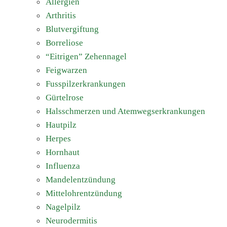
Allergien
Arthritis
Blutvergiftung
Borreliose
“Eitrigen” Zehennagel
Feigwarzen
Fusspilzerkrankungen
Gürtelrose
Halsschmerzen und Atemwegserkrankungen
Hautpilz
Herpes
Hornhaut
Influenza
Mandelentzündung
Mittelohrentzündung
Nagelpilz
Neurodermitis