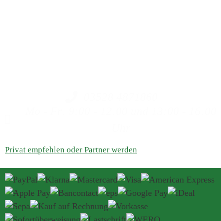
Kolloidalem Silber.
Bitte haben Sie Verständnis, dass wir keine Heilaussagen
machen dürfen, da wir weder Ärzte, Heilpraktiker oder
ähnliches sind. Auch können wir keine Aussagen zu
Produkten machen, die nicht aus unserem Haus stammen.
03528 4871860
Mo - Fr: 9:00 - 12:00 und 13:00 - 16:00
Uhr
Privat empfehlen oder Partner werden