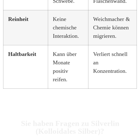
Schwebe.
Flaschenwand.
Reinheit
Keine
Weichmacher &
chemische
Chemie können
Interaktion.
migrieren.
Haltbarkeit
Kann über
Verliert schnell
Monate
an
positiv
Konzentration.
reifen.
Sie haben Fragen zu Silverlin
(Kolloidales Silber)?
Dann rufen Sie uns an, wir beraten Sie gerne zum