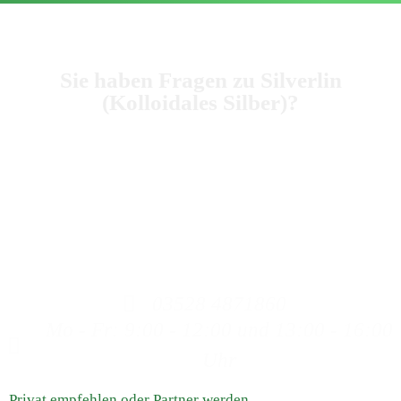
Sie haben Fragen zu Silverlin
(Kolloidales Silber)?
Dann rufen Sie uns an, wir beraten Sie gerne zum
Kolloidalem Silber.
Bitte haben Sie Verständnis, dass wir keine Heilaussagen
machen dürfen, da wir weder Ärzte, Heilpraktiker oder
ähnliches sind. Auch können wir keine Aussagen zu
Produkten machen, die nicht aus unserem Haus stammen.
03528 4871860
Mo - Fr: 9:00 - 12:00 und 13:00 - 16:00
Uhr
Privat empfehlen oder Partner werden