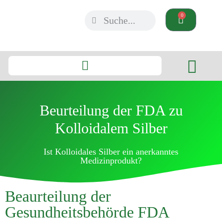
0
Beurteilung der FDA zu
Kolloidalem Silber
Ist Kolloidales Silber ein anerkanntes
Medizinprodukt?
Beaurteilung der
Gesundheitsbehörde FDA