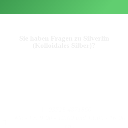
Sie haben Fragen zu Silverlin
(Kolloidales Silber)?
Dann rufen Sie uns an, wir beraten Sie gerne zum
Kolloidalem Silber.
Bitte haben Sie Verständnis, dass wir keine Heilaussagen
machen dürfen, da wir weder Ärzte, Heilpraktiker oder
ähnliches sind. Auch können wir keine Aussagen zu
Produkten machen, die nicht aus unserem Haus stammen.
03528 4871860
Mo - Fr: 9:00 - 12:00 und 13:00 - 16:00
Uhr