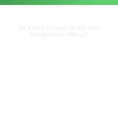
Sie haben Fragen zu Silverlin
(Kolloidales Silber)?
Dann rufen Sie uns an, wir beraten Sie gerne zum
Kolloidalem Silber.
Bitte haben Sie Verständnis, dass wir keine Heilaussagen
machen dürfen, da wir weder Ärzte, Heilpraktiker oder
ähnliches sind. Auch können wir keine Aussagen zu
Produkten machen, die nicht aus unserem Haus stammen.
03528 4871860
Mo - Fr: 9:00 - 12:00 und 13:00 - 16:00
Uhr