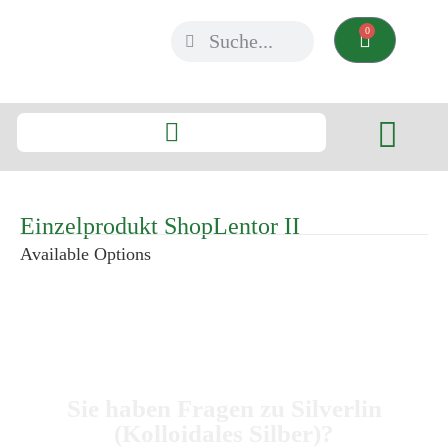
0
Einzelprodukt ShopLentor II
Available Options
Sie haben Fragen zu Silverlin
(Kolloidales Silber)?