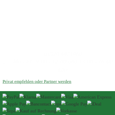
Dann rufen Sie uns an, wir beraten Sie gerne zum
Kolloidalem Silber.
Bitte haben Sie Verständnis, dass wir keine Heilaussagen
machen dürfen, da wir weder Ärzte, Heilpraktiker oder
ähnliches sind. Auch können wir keine Aussagen zu
Produkten machen, die nicht aus unserem Haus stammen.
03528 4871860
Mo - Fr: 9:00 - 12:00 und 13:00 - 16:00
Uhr
Privat empfehlen oder Partner werden