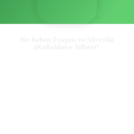
Sie haben Fragen zu Silverlin
(Kolloidales Silber)?
Dann rufen Sie uns an, wir beraten Sie gerne zum
Kolloidalem Silber.
Bitte haben Sie Verständnis, dass wir keine Heilaussagen
machen dürfen, da wir weder Ärzte, Heilpraktiker oder
ähnliches sind. Auch können wir keine Aussagen zu
Produkten machen, die nicht aus unserem Haus stammen.
03528 4871860
Mo - Fr: 9:00 - 12:00 und 13:00 - 16:00
Uhr