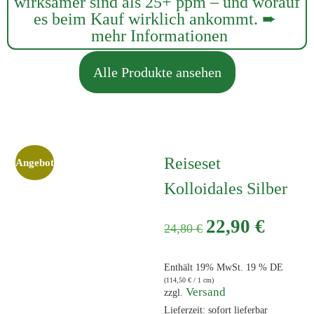
wirksamer sind als 25+ ppm – und worauf
es beim Kauf wirklich ankommt. ➨
mehr Informationen
Alle Produkte ansehen
Reiseset
Angebot
Kolloidales Silber
22,90
€
24,80
€
Enthält 19% MwSt. 19 % DE
(
114,50
€
/ 1 cm)
Versand
zzgl.
Lieferzeit: sofort lieferbar