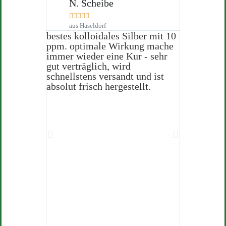
N. Scheibe
F. Ze










aus Haseldorf
aus Berl
bestes kolloidales Silber mit 10
ich möchte
ppm. optimale Wirkung mache
Ihnen für 
immer wieder eine Kur - sehr
Service be
gut verträglich, wird
erfahren du
schnellstens versandt und ist
ich mir gut
absolut frisch hergestellt.
Homepage i
und informa
Obwohl vie
bereits da
wurden, ha
Punkte, di
Ein kurzer
Team genüg
höflich be
Fragen wur
beantworte
bestärkt, b
Die Ware 
schnell be